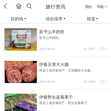
旅行资讯
我的
导航
目的地
综合排序
筛选
富平山羊奶粉
富平山羊奶粉。
2024-09-24
2007
0
伊春五营大火腿
黑龙江省伊春特产 - 五营鹏雷大火腿。
2022-05-04
3369
0
伊春野生蓝莓果干
黑龙江省伊春特产 - 野生蓝莓果干。