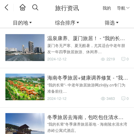
旅行资讯
我的
导航
目的地
综合排序
筛选
温泉康养、厦门旅居！ - “我的长辈”
厦门冬无严寒、夏无酷暑，尤其适合中老年朋
友一年四季旅居旅游、休闲养…
2024-12-12
2219
0
海南冬季旅居+健康调养修复 - “我的
“我的长辈”- 中老年旅居旅游网zlnljly.cn专门为
准备前往…
2024-12-12
3463
0
冬季旅居去海南，包吃包住清水湾！- 
“我的长辈”冬季康养旅居基地 - 海南陵水清水湾
赤岭公寓式酒店。