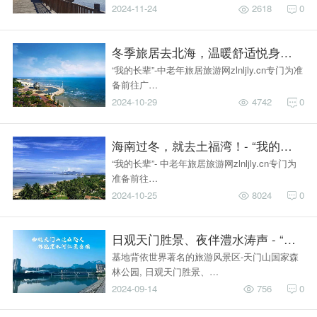
2024-11-24
2618
0
冬季旅居去北海，温暖舒适悦身心！- 
“我的长辈”-中老年旅居旅游网zlnljly.cn专门为准
备前往广…
2024-10-29
4742
0
海南过冬，就去土福湾！- “我的长辈
“我的长辈”- 中老年旅居旅游网zlnljly.cn专门为
准备前往…
2024-10-25
8024
0
日观天门胜景、夜伴澧水涛声 - “我的
基地背依世界著名的旅游风景区-天门山国家森
林公园, 日观天门胜景、…
2024-09-14
756
0