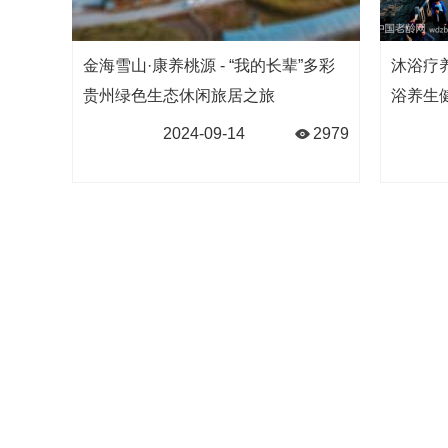
金海雪山·康养桃源 - “我的长辈”多彩
沐浴疗养
贵州绿色生态休闲旅居之旅
浴养生
2024-09-14
2979