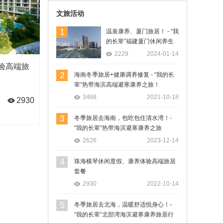
文旅活动
1
温泉康养、厦门旅居！ - “我
的长辈”福建厦门休闲养生
旅居行
2229
2024-01-14
验高端旅
2
海南冬季旅居+健康调养修复 - “我的长
辈”热带海滨高端避寒康养之旅！
3468
2021-10-18
2930
3
冬季旅居去海南，包吃包住清水湾！-
“我的长辈”热带海滨避寒康养之旅
2626
2023-12-14
4
珠海横琴休闲度假、康养体验高端旅居
套餐
2930
2022-10-14
5
冬季旅居去北海，温暖舒适悦身心！-
“我的长辈”北部湾海滨避寒康养旅居行