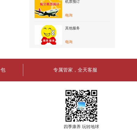
机票预订
电询
其他服务
电询
全包
专属管家，全天客服
四季康养 玩转地球