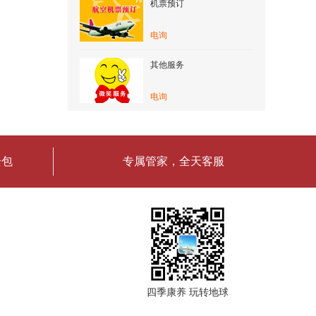
机票预订
电询
其他服务
电询
全包
专属管家，全天客服
四季康养 玩转地球