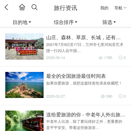
旅行资讯
我的
导航
目的地
综合排序
筛选
山庄、森林、草原、长城，还有首都北
2021年7月9日至17日，兰州市七里河知音艺术
团一行23人在中国…
2026-06-14
1785
0
最全的全国旅游最佳时间表
如果你爱旅游，就把这篇转发给亲友收藏吧！
2025-02-27
590
0
送给爱旅游的你 - 中老年人外出旅游
中老年人出游，除了要玩得好之外，更重要的
是平平安安。带着这些旅游攻…