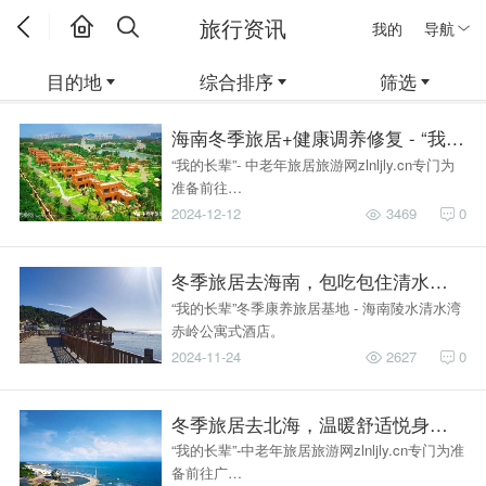
旅行资讯
我的
导航
目的地
综合排序
筛选
海南冬季旅居+健康调养修复 - “我的
“我的长辈”- 中老年旅居旅游网zlnljly.cn专门为
准备前往…
2024-12-12
3469
0
冬季旅居去海南，包吃包住清水湾！- 
“我的长辈”冬季康养旅居基地 - 海南陵水清水湾
赤岭公寓式酒店。
2024-11-24
2627
0
冬季旅居去北海，温暖舒适悦身心！- 
“我的长辈”-中老年旅居旅游网zlnljly.cn专门为准
备前往广…