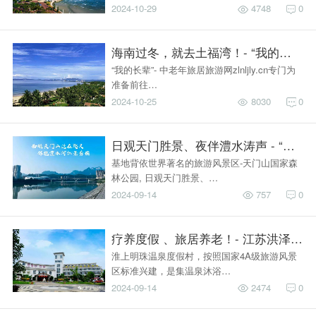
2024-10-29
4748
0
海南过冬，就去土福湾！- “我的长辈
“我的长辈”- 中老年旅居旅游网zlnljly.cn专门为
准备前往…
2024-10-25
8030
0
日观天门胜景、夜伴澧水涛声 - “我的
基地背依世界著名的旅游风景区-天门山国家森
林公园, 日观天门胜景、…
2024-09-14
757
0
疗养度假 、旅居养老！- 江苏洪泽淮
淮上明珠温泉度假村，按照国家4A级旅游风景
区标准兴建，是集温泉沐浴…
2024-09-14
2474
0