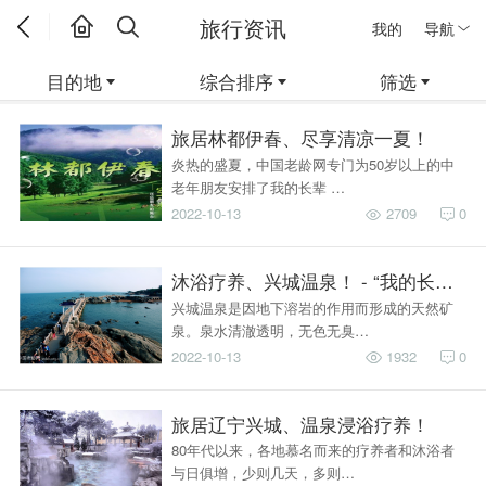
旅行资讯
我的
导航
目的地
综合排序
筛选
旅居林都伊春、尽享清凉一夏！
炎热的盛夏，中国老龄网专门为50岁以上的中
老年朋友安排了我的长辈 …
2022-10-13
2709
0
沐浴疗养、兴城温泉！ - “我的长辈”
兴城温泉是因地下溶岩的作用而形成的天然矿
泉。泉水清澈透明，无色无臭…
2022-10-13
1932
0
旅居辽宁兴城、温泉浸浴疗养！
80年代以来，各地慕名而来的疗养者和沐浴者
与日俱增，少则几天，多则…